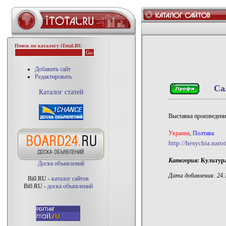
Поиск по каталогу iTotal.RU
Добавить сайт
Редактировать
Са
Каталог статей
Выставка произведени
Украина
,
Полтава
http://hesychia.narod
Категория:
Культура/
Доска объявлений
Дата добавления: 24.1
Bi0.RU -
каталог сайтов
Bi0.RU -
доска объявлений