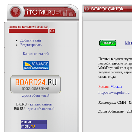
Поиск по каталогу iTotal.RU
Добавить сайт
Ин
Редактировать
Каталог статей
Первый в рунете журн
потребительские интер
WorkDay: события дня,
ведение бизнеса, карь
стиль, мода.
Россия
,
Москва
http://www.point.ru
Доска объявлений
Категория:
СМИ - Он
Bi0.RU -
каталог сайтов
Bi0.RU -
доска объявлений
Дата добавления: 25.0