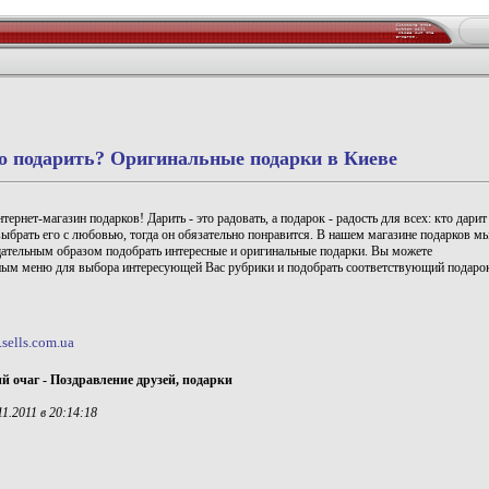
о подарить? Оригинальные подарки в Киеве
ернет-магазин подарков! Дарить - это радовать, а подарок - радость для всех: кто дарит
 выбрать его с любовью, тогда он обязательно понравится. В нашем магазине подарков м
щательным образом подобрать интересные и оригинальные подарки. Вы можете
ным меню для выбора интересующей Вас рубрики и подобрать соответствующий подаро
.sells.com.ua
 очаг - Поздравление друзей, подарки
1.2011 в 20:14:18