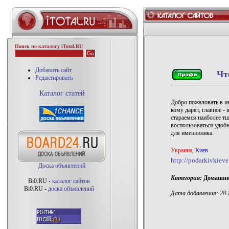
Поиск по каталогу iTotal.RU
Добавить сайт
Чт
Редактировать
Каталог статей
Добро пожаловать в инт
кому дарят, главное -
стараемся наиболее т
воспользоваться удоб
для именинника.
Украина
,
Киев
http://podarkivkieve
Доска объявлений
Категория:
Домашний
Bi0.RU -
каталог сайтов
Bi0.RU -
доска объявлений
Дата добавления: 28.1