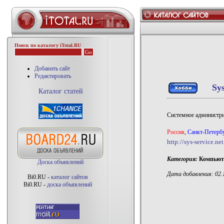
Поиск по каталогу iTotal.RU
Добавить сайт
Редактировать
Sy
Каталог статей
Системное администри
Россия
,
Санкт-Петерб
http://sys-service.net
Категория:
Компьют
Доска объявлений
Дата добавления: 02.1
Bi0.RU -
каталог сайтов
Bi0.RU -
доска объявлений