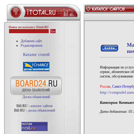
Поиск по каталогу iTotal.RU
Добавить сайт
Ма
Редактировать
по
Каталог статей
Информация по услуга
сервис, абонентское 
систем, обслуживание
Россия
,
Санкт-Петерб
http://compudel.naro
Доска объявлений
Категория:
Компьют
Bi0.RU -
каталог сайтов
Bi0.RU -
доска объявлений
Дата добавления: 03.1