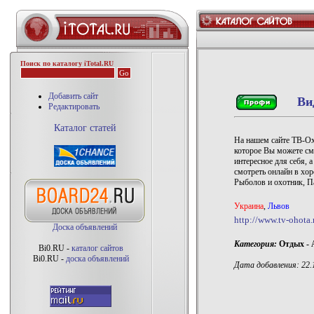
Поиск по каталогу iTotal.RU
Добавить сайт
Ви
Редактировать
Каталог статей
На нашем сайте ТВ-Охо
которое Вы можете смо
интересное для себя, 
смотреть онлайн в хор
Рыболов и охотник, Па
Украина
,
Львов
http://www.tv-ohota.
Доска объявлений
Категория:
Отдых - 
Bi0.RU -
каталог сайтов
Bi0.RU -
доска объявлений
Дата добавления: 22.1