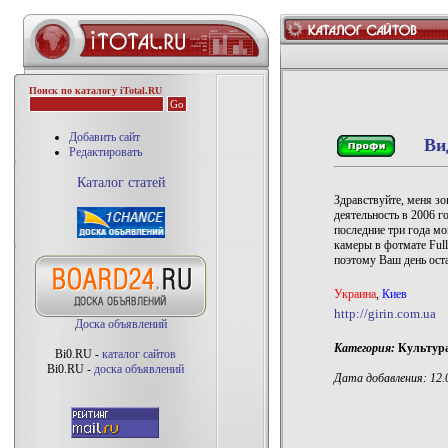
Поиск по каталогу iTotal.RU
Добавить сайт
Ви
Редактировать
Каталог статей
Здравствуйте, меня зо
деятельность в 2006 г
последние три года м
камеры в фотмате Full
поэтому Ваш день оста
Украина
,
Киев
http://girin.com.ua
Доска объявлений
Категория:
Культура
Bi0.RU -
каталог сайтов
Bi0.RU -
доска объявлений
Дата добавления: 12.0