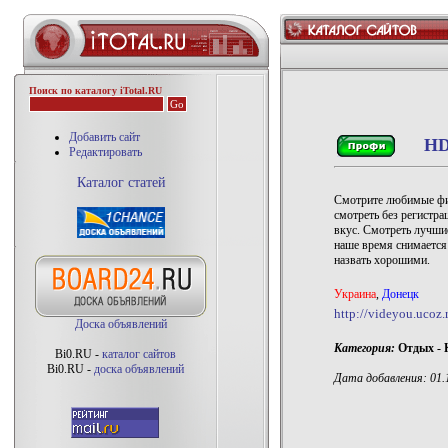
Поиск по каталогу iTotal.RU
Добавить сайт
HD
Редактировать
Каталог статей
Смотрите любимые фи
смотреть без регистра
вкус. Смотреть лучши
наше время снимается
назвать хорошими.
Украина
,
Донецк
http://videyou.ucoz.
Доска объявлений
Категория:
Отдых - 
Bi0.RU -
каталог сайтов
Bi0.RU -
доска объявлений
Дата добавления: 01.1