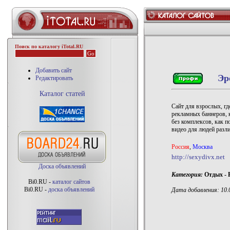
Поиск по каталогу iTotal.RU
Добавить сайт
Эр
Редактировать
Каталог статей
Сайт для взрослых, г
рекламных баннеров, 
без комплексов, как п
видео для людей разли
Россия
,
Москва
http://sexydivx.net
Доска объявлений
Категория:
Отдых - 
Bi0.RU -
каталог сайтов
Bi0.RU -
доска объявлений
Дата добавления: 10.0