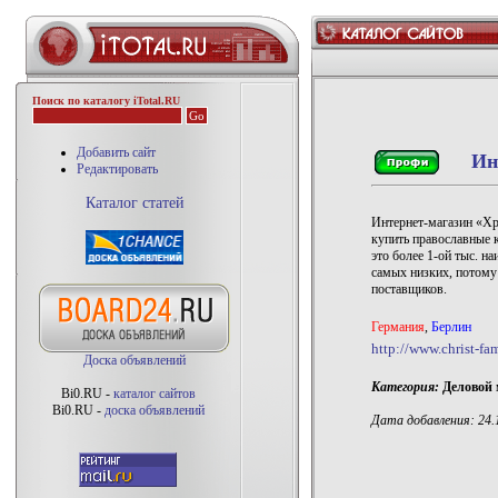
Поиск по каталогу iTotal.RU
Добавить сайт
Ин
Редактировать
Каталог статей
Интернет-магазин «Хр
купить православные к
это более 1-ой тыс. н
самых низких, потому
поставщиков.
Германия
,
Берлин
http://www.christ-fam
Доска объявлений
Категория:
Деловой 
Bi0.RU -
каталог сайтов
Bi0.RU -
доска объявлений
Дата добавления: 24.1