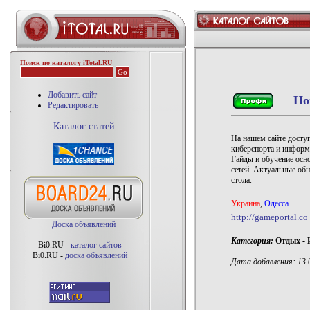
Поиск по каталогу iTotal.RU
Добавить сайт
Но
Редактировать
Каталог статей
На нашем сайте досту
киберспорта и информ
Гайды и обучение осн
сетей. Актуальные обн
стола.
Украина
,
Одесса
http://gameportal.co
Доска объявлений
Категория:
Отдых - 
Bi0.RU -
каталог сайтов
Bi0.RU -
доска объявлений
Дата добавления: 13.0