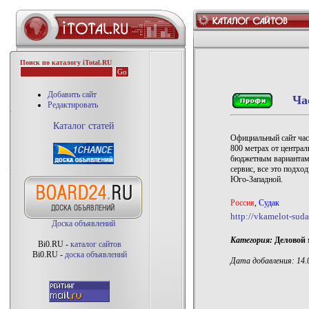
Поиск по каталогу iTotal.RU
Добавить сайт
Ча
Редактировать
Каталог статей
Официальный сайт час
800 метрах от центра
бюджетным вариантам.
сервис, все это подхо
Юго-Западной.
Россия
,
Судак
http://vkamelot-suda
Доска объявлений
Категория:
Деловой 
Bi0.RU -
каталог сайтов
Bi0.RU -
доска объявлений
Дата добавления: 14.0