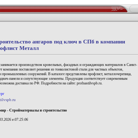
роительство ангаров под ключ в СПб в компании
офлист Металл
анимается производством кровельных, фасадных и ограждающих материалов в Санкт-
ет компания поставляет решения из тонколистовой стали для частных объектов,
и промышленных сооружений. В каталоге представлены профлист, металлочерепица,
ндвич-панели и сопутствующие элементы. Продукция соответствует современным
озможна доставка по РФ. Подробности на сайте: profnastilvspb.ru.
ург
tilvspb.ru
мир - Стройматериалы и строительство
3.2026 в 07:25:06