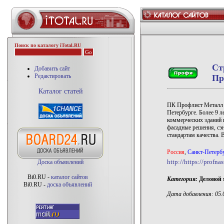
Поиск по каталогу iTotal.RU
Ст
Добавить сайт
Редактировать
Пр
Каталог статей
ПК Профлист Металл з
Петербурге. Более 9 л
коммерческих зданий 
фасадные решения, сэ
стандартам качества. В
Роccия
,
Санкт-Петерб
http://https://profnas
Доска объявлений
Bi0.RU -
каталог сайтов
Категория:
Деловой 
Bi0.RU -
доска объявлений
Дата добавления: 05.0