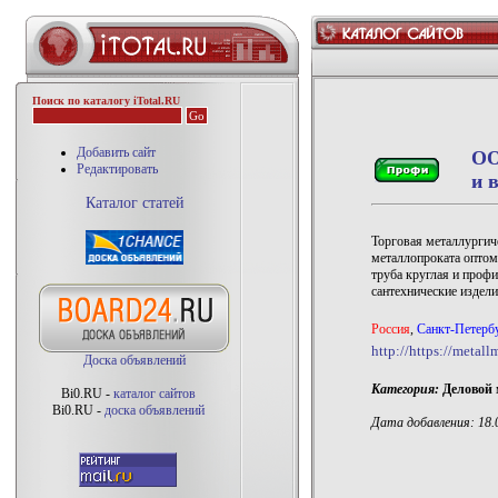
Поиск по каталогу iTotal.RU
Добавить сайт
ОО
Редактировать
и 
Каталог статей
Торговая металлургич
металлопроката оптом 
труба круглая и профи
сантехнические издели
Россия
,
Санкт-Петерб
http://https://metal
Доска объявлений
Категория:
Деловой 
Bi0.RU -
каталог сайтов
Bi0.RU -
доска объявлений
Дата добавления: 18.0