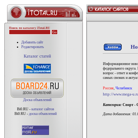
Поиск по каталогу iTotal.RU
Добавить сайт
Но
Редактировать
Каталог статей
Информационное новос
федерального округа.
вопрос - ответ и конф
самых свежих и актуа
Россия
,
Челябинск
http://www.mega-u.r
Доска объявлений
Категория:
Спорт -
Bi0.RU -
каталог сайтов
Bi0.RU -
доска объявлений
Дата добавления: 01.0