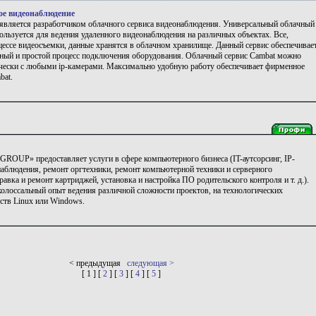
ое видеонаблюдение
является разработчиком облачного сервиса видеонаблюдения. Универсальный облачный
ользуется для ведения удаленного видеонаблюдения на различных объектах. Все,
цессе видеосъемки, данные хранятся в облачном хранилище. Данный сервис обеспечивае
ный и простой процесс подключения оборудования. Облачный сервис Cambat можно
чески с любыми ip-камерами. Максимально удобную работу обеспечивает фирменное
bat.
"
ROUP» предоставляет услуги в сфере компьютерного бизнеса (IT-аутсорсинг, IP-
наблюдения, ремонт оргтехники, ремонт компьютерной техники и серверного
равка и ремонт картриджей, установка и настройка ПО родительского контроля и т. д.).
олоссальный опыт ведения различной сложности проектов, на технологических
ств Linux или Windows.
< предыдущая
следующая >
[ 1 ] [
2
] [
3
] [
4
] [
5
]