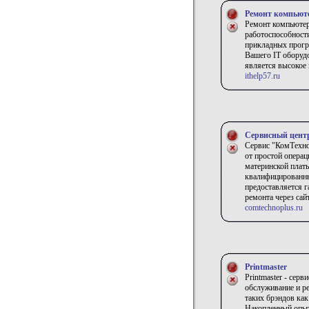
Ремонт компьюте
Ремонт компьютеро
работоспособности
прикладных прогр
Вашего IT оборуд
является высокое 
ithelp57.ru
Сервисный цент
Сервис "КомТехно
от простой опера
материнской платы
квалифицированны
предоставляется г
ремонта через сай
comtechnoplus.ru
Printmaster
Printmaster - сер
обслуживание и р
таких брэндов как
Накопленный опыт,