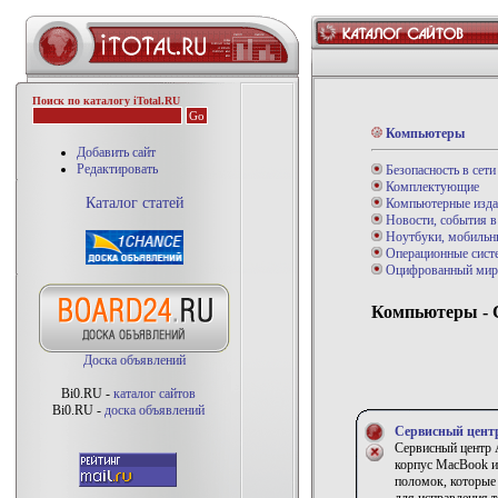
Поиск по каталогу iTotal.RU
Компьютеры
Добавить сайт
Редактировать
Безопасность в сети
Комплектующие
Каталог статей
Компьютерные изда
Новости, события в
Ноутбуки, мобильн
Операционные сист
Оцифрованный мир
Компьютеры - 
Доска объявлений
Bi0.RU -
каталог сайтов
Bi0.RU -
доска объявлений
Сервисный цент
Сервисный центр A
корпус MacBook и
поломок, которые 