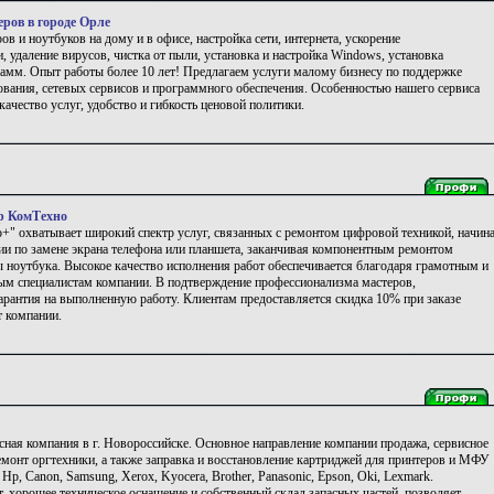
ров в городе Орле
в и ноутбуков на дому и в офисе, настройка сети, интернета, ускорение
, удаление вирусов, чистка от пыли, установка и настройка Windows, установка
амм. Опыт работы более 10 лет! Предлагаем услуги малому бизнесу по поддержке
ования, сетевых сервисов и программного обеспечения. Особенностью нашего сервиса
качество услуг, удобство и гибкость ценовой политики.
р КомТехно
+" охватывает широкий спектр услуг, связанных с ремонтом цифровой техникой, начин
ции по замене экрана телефона или планшета, заканчивая компонентным ремонтом
 ноутбука. Высокое качество исполнения работ обеспечивается благодаря грамотным и
м специалистам компании. В подтверждение профессионализма мастеров,
арантия на выполненную работу. Клиентам предоставляется скидка 10% при заказе
т компании.
висная компания в г. Новороссийске. Основное направление компании продажа, сервисное
емонт оргтехники, а также заправка и восстановление картриджей для принтеров и МФУ
 Hp, Canon, Samsung, Xerox, Kyocera, Brother, Panasonic, Epson, Oki, Lexmark.
 хорошее техническое оснащение и собственный склад запасных частей, позволяет