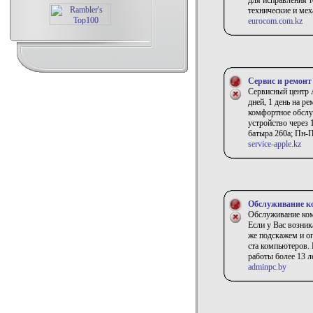
для исправления 
технические и ме
eurocom.com.kz
Сервис и ремонт
Сервисный центр A
дней, 1 день на р
комфортное обслуж
устройство через 
батыра 260а; Пн-Пт
service-apple.kz
Обслуживание к
Обслуживание ком
Если у Вас возни
же подскажем и о
ста компьютеров. 
работы более 13 л
adminpc.by