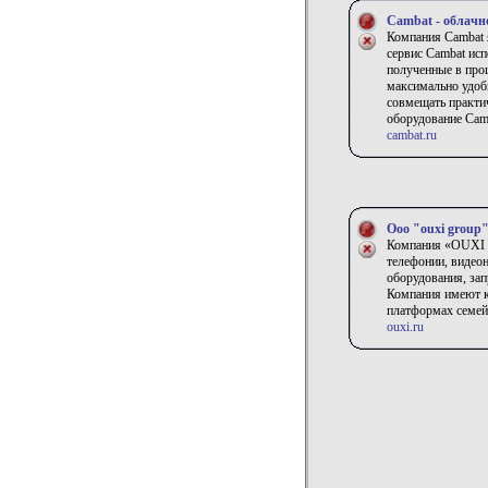
Cambat - облачн
Компания Cambat 
сервис Cambat исп
полученные в про
максимально удоб
совмещать практи
оборудование Cam
cambat.ru
Ооо "ouxi group
Компания «OUXI G
телефонии, видео
оборудования, зап
Компания имеют к
платформах семей
ouxi.ru