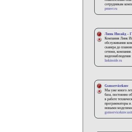
сотрудникам комп
pmnvr.ru
Линк Инсайд – IT
Компания Линк Ин
обслуживания ком
сканера до планов
сетями, компания
видеонаблюдения 
linkinside.ru
Gsmservicekmv
Мы уже много лет
база, постоянно 
в работе техничес
программаторы и 
новыми моделями 
gsmservicekmv.usit