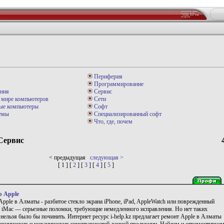
Периферия
Программирование
ния
Сервис
 мире компьютеров
Сети
ые компьютеры
Софт
емы
Специализированный софт
Что, где, почем
Сервис
< предыдущая
следующая >
[ 1 ] [
2
] [
3
] [
4
] [
5
]
р Apple
pple в Алматы - разбитое стекло экрана iPhone, iPad, AppleWatch или поврежденный
 iMac — серьезные поломки, требующие немедленного исправления. Но нет таких
нельзя было бы починить. Интернет ресурс i-help.kz предлагает ремонт Apple в Алматы