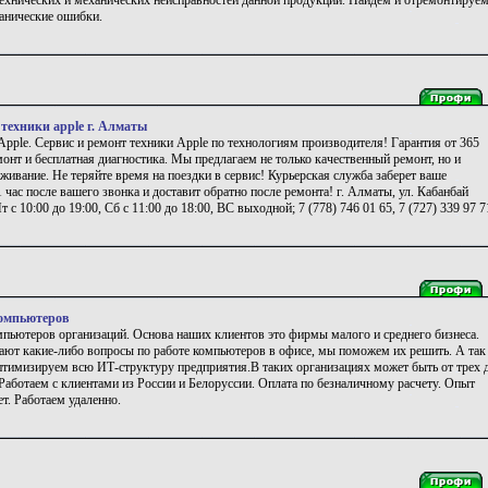
технических и механических неисправностей данной продукции. Найдем и отремонтируе
ханические ошибки.
 техники apple г. Алматы
pple. Сервис и ремонт техники Apple по технологиям производителя! Гарантия от 365
емонт и бесплатная диагностика. Мы предлагаем не только качественный ремонт, но и
ивание. Не теряйте время на поездки в сервис! Курьерская служба заберет ваше
1 час после вашего звонка и доставит обратно после ремонта! г. Алматы, ул. Кабанбай
 с 10:00 до 19:00, Сб с 11:00 до 18:00, ВС выходной; 7 (778) 746 01 65, 7 (727) 339 97 7
омпьютеров
пьютеров организаций. Основа наших клиентов это фирмы малого и среднего бизнеса.
кают какие-либо вопросы по работе компьютеров в офисе, мы поможем их решить. А так
птимизируем всю ИТ-структуру предприятия.В таких организациях может быть от трех 
Работаем с клиентами из России и Белоруссии. Оплата по безналичному расчету. Опыт
ет. Работаем удаленно.