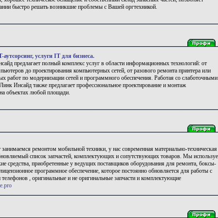
ании быстро решать возникшие проблемы с Вашей оргтехникой.
-аутсорсинг, услуги IT для бизнеса.
сайд предлагает полный комплекс услуг в области информационных технологий: от
пьютеров до проектирования компьютерных сетей, от разового ремонта принтера или
ых работ по модернизации сетей и программного обеспечения. Работая со слаботочными
 Линк Инсайд также предлагает профессиональное проектирование и монтаж
на объектах любой площади.
 занимаемся ремонтом мобильной техники, у нас современная материально-техническая
обновляемый список запчастей, комплектующих и сопутствующих товаров. Мы использу
кие средства, приобретенные у ведущих поставщиков оборудования для ремонта, боксы-
лицензионное программное обеспечение, которое постоянно обновляется для работы с
телефонов , оригинальные и не оригинальные запчасти и комплектующие
e.pro