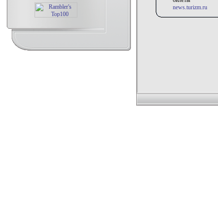
билеты
news.turizm.ru