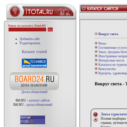
Поиск по каталогу iTotal.RU
Вокруг света
Добавить сайт
Редактировать
Визы
Гостиничные услуг
Каталог статей
Заказ, продажа биле
Иностранные неправ
Интересные места
Каталоги по туризм
Консульства
Курорты, здравниц
Вокруг света -
Доска объявлений
Bi0.RU -
каталог сайтов
Bi0.RU -
доска объявлений
Лента туристиче
Полная подборка т
странах, путешест